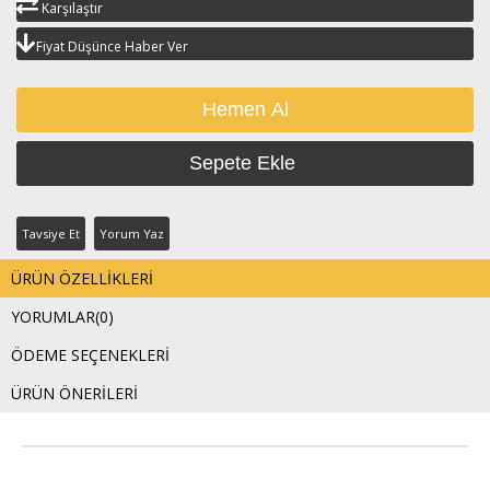
Karşılaştır
Fiyat Düşünce Haber Ver
Tavsiye Et
Yorum Yaz
ÜRÜN ÖZELLIKLERI
YORUMLAR
(0)
ÖDEME SEÇENEKLERI
ÜRÜN ÖNERILERI