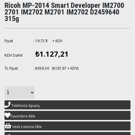
Ricoh MP-2014 Smart Developer IM2700
2701 IM2702 M2701 IM2702 D2459640
315g
Fiyat
:
19.75 $
+ KDV
₺1.127,21
KDV Dahil
:
TL Fiyat
:
₺939,34
(₺187,87 + KDV)
Telefonla Sipariş
Favorilere Ekle
İstek Listeme Ekle