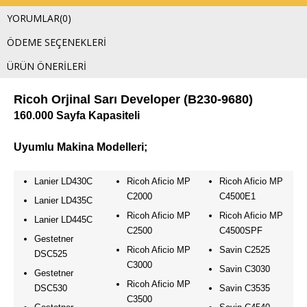
YORUMLAR
(0)
ÖDEME SEÇENEKLERI
ÜRÜN ÖNERILERI
Ricoh Orjinal Sarı Developer (B230-9680)
160.000 Sayfa Kapasiteli
Uyumlu Makina Modelleri;
Lanier LD430C
Ricoh Aficio MP
Ricoh Aficio MP
C2000
C4500E1
Lanier LD435C
Ricoh Aficio MP
Ricoh Aficio MP
Lanier LD445C
C2500
C4500SPF
Gestetner
Ricoh Aficio MP
Savin C2525
DSC525
C3000
Savin C3030
Gestetner
Ricoh Aficio MP
DSC530
Savin C3535
C3500