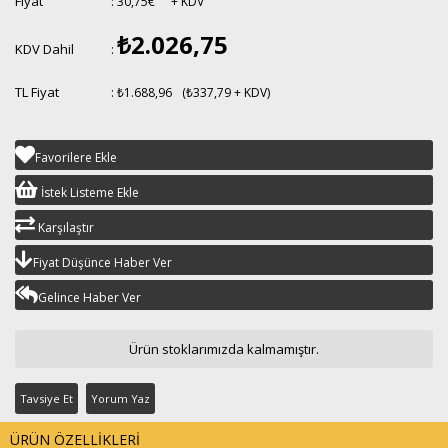
Fiyat
:
30,75€
+ KDV
₺2.026,75
KDV Dahil
:
TL Fiyat
:
₺1.688,96
(₺337,79 + KDV)
Favorilere Ekle
İstek Listeme Ekle
Karşılaştır
Fiyat Düşünce Haber Ver
Gelince Haber Ver
Ürün stoklarımızda kalmamıştır.
Tavsiye Et
Yorum Yaz
ÜRÜN ÖZELLIKLERI