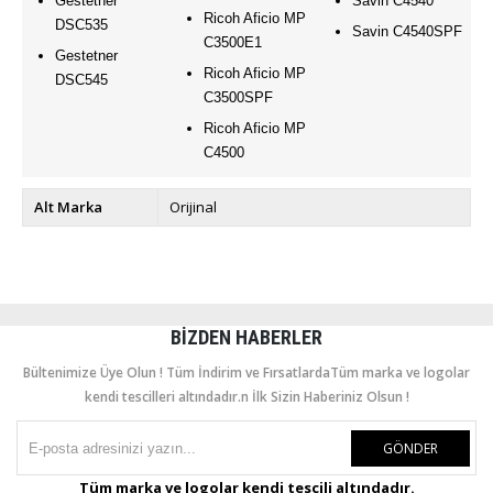
Gestetner
Savin C4540
Ricoh Aficio MP
DSC535
Savin C4540SPF
C3500E1
Gestetner
Ricoh Aficio MP
DSC545
C3500SPF
Ricoh Aficio MP
C4500
Alt Marka
Orijinal
BIZDEN HABERLER
Bültenimize Üye Olun ! Tüm İndirim ve FırsatlardaTüm marka ve logolar
kendi tescilleri altındadır.n İlk Sizin Haberiniz Olsun !
GÖNDER
Tüm marka ve logolar kendi tescili altındadır.