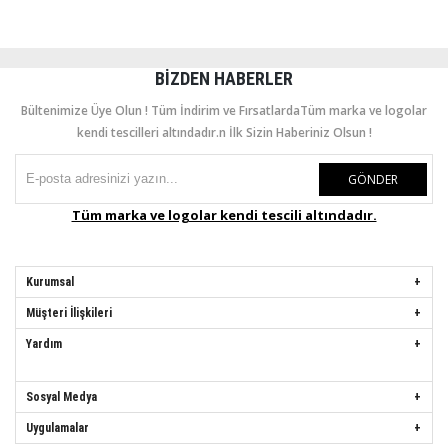
BIZDEN HABERLER
Bültenimize Üye Olun ! Tüm İndirim ve FırsatlardaTüm marka ve logolar
kendi tescilleri altındadır.n İlk Sizin Haberiniz Olsun !
GÖNDER
Tüm marka ve logolar kendi tescili altındadır.
Kurumsal
Müşteri İlişkileri
Yardım
Sosyal Medya
Uygulamalar